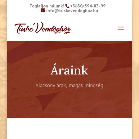
Foglaljon nálunk!
+3630/594-83-99
info@tuskevendeghaz.hu
Áraink
Alacsony árak, magas minőség