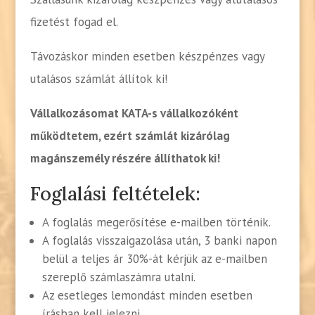
fizetést fogad el.
Távozáskor minden esetben készpénzes vagy
utalásos számlát állítok ki!
Vállalkozásomat KATA-s vállalkozóként
működtetem, ezért számlát kizárólag
magánszemély részére állíthatok ki!
Foglalási feltételek:
A foglalás megerősítése e-mailben történik.
A foglalás visszaigazolása után, 3 banki napon
belül a teljes ár 30%-át kérjük az e-mailben
szereplő számlaszámra utalni.
Az esetleges lemondást minden esetben
írásban kell jelezni.