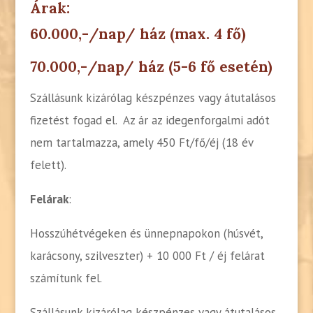
Árak:
60.000,-/nap/ ház (max. 4 fő)
70.000,-/nap/ ház (5-6 fő esetén)
Szállásunk kizárólag készpénzes vagy átutalásos
fizetést fogad el.
Az ár az idegenforgalmi adót
nem tartalmazza, amely 450 Ft/fő/éj (18 év
felett).
Felárak
:
Hosszúhétvégeken és ünnepnapokon (húsvét,
karácsony, szilveszter) + 10 000 Ft / éj felárat
számítunk fel.
Szállásunk kizárólag készpénzes vagy átutalásos