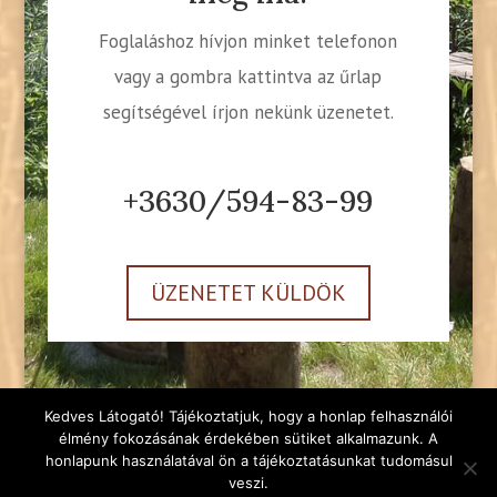
Foglaláshoz hívjon minket telefonon
vagy a gombra kattintva az űrlap
segítségével írjon nekünk üzenetet.
+3630/594-83-99
ÜZENETET KÜLDÖK
Kedves Látogató! Tájékoztatjuk, hogy a honlap felhasználói
élmény fokozásának érdekében sütiket alkalmazunk. A
honlapunk használatával ön a tájékoztatásunkat tudomásul
Tüskevendégház.hu © Prémium vendégház jacuzzival a
veszi.